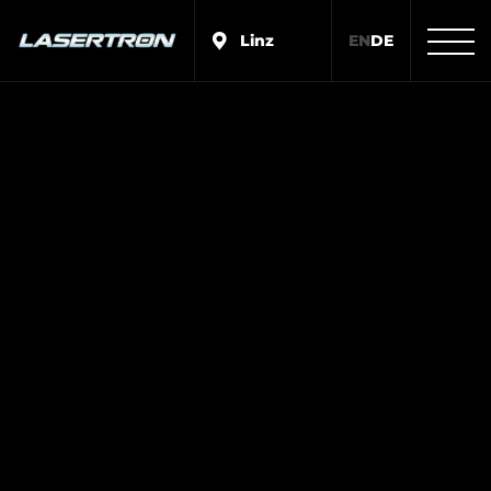
Linz
EN
DE