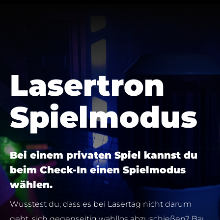
Lasertron
Spielmodus
Bei einem privaten Spiel kannst du
beim Check-In einen Spielmodus
wählen.
Wusstest du, dass es bei Lasertag nicht darum
geht, sich gegenseitig wahllos abzuschießen? Bau